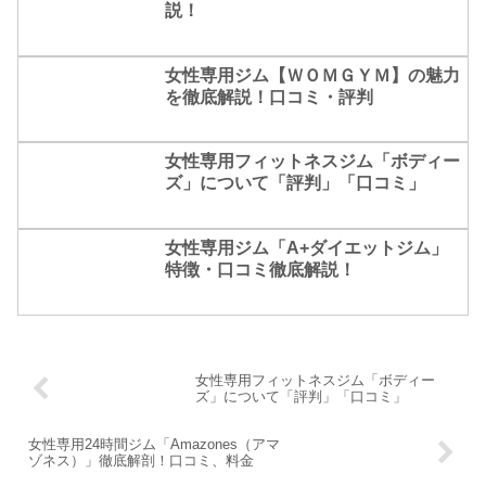
説！
女性専用ジム【ＷＯＭＧＹＭ】の魅力
を徹底解説！口コミ・評判
女性専用フィットネスジム「ボディー
ズ」について「評判」「口コミ」
女性専用ジム「A+ダイエットジム」
特徴・口コミ徹底解説！
女性専用フィットネスジム「ボディー
ズ」について「評判」「口コミ」
女性専用24時間ジム「Amazones（アマ
ゾネス）」徹底解剖！口コミ、料金