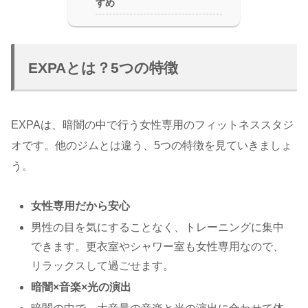
すめ
EXPAとは？5つの特徴
EXPAは、
暗闇の中で行う女性専用のフィットネススタジ
オ
です。他のジムとは違う、5つの特徴を見ていきましょ
う。
女性専用だから安心
男性の目を気にすることなく、トレーニングに集中
できます。
更衣室やシャワー室も女性専用
なので、
リラックスして過ごせます。
暗闇×音楽×光の演出