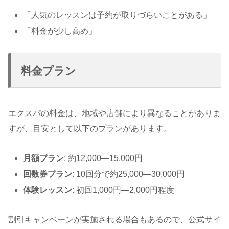
「人気のレッスンは予約が取りづらいことがある」
「料金が少し高め」
料金プラン
エクスパの料金は、地域や店舗により異なることがありま
すが、目安として以下のプランがあります。
月額プラン
: 約12,000—15,000円
回数券プラン
: 10回分で約25,000—30,000円
体験レッスン
: 初回1,000円—2,000円程度
割引キャンペーンが実施される場合もあるので、公式サイ