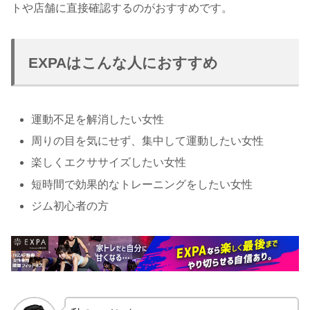
トや店舗に直接確認するのがおすすめです。
EXPAはこんな人におすすめ
運動不足を解消したい女性
周りの目を気にせず、集中して運動したい女性
楽しくエクササイズしたい女性
短時間で効果的なトレーニングをしたい女性
ジム初心者の方