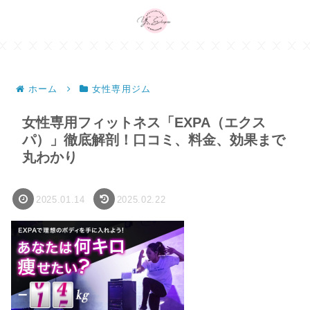
ホーム
女性専用ジム
女性専用フィットネス「EXPA（エクス
パ）」徹底解剖！口コミ、料金、効果まで
丸わかり
2025.01.14
2025.02.22