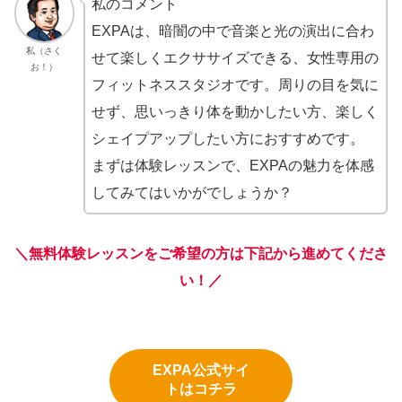
私のコメント
EXPAは、暗闇の中で音楽と光の演出に合わ
私（さく
せて楽しくエクササイズできる、女性専用の
お！）
フィットネススタジオです。周りの目を気に
せず、思いっきり体を動かしたい方、楽しく
シェイプアップしたい方におすすめです。
まずは体験レッスンで、EXPAの魅力を体感
してみてはいかがでしょうか？
＼無料体験レッスンをご希望の方は下記から進めてくださ
い！／
EXPA公式サイ
トはコチラ